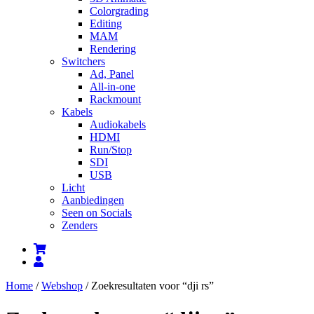
Colorgrading
Editing
MAM
Rendering
Switchers
Ad, Panel
All-in-one
Rackmount
Kabels
Audiokabels
HDMI
Run/Stop
SDI
USB
Licht
Aanbiedingen
Seen on Socials
Zenders
Home
/
Webshop
/ Zoekresultaten voor “dji rs”