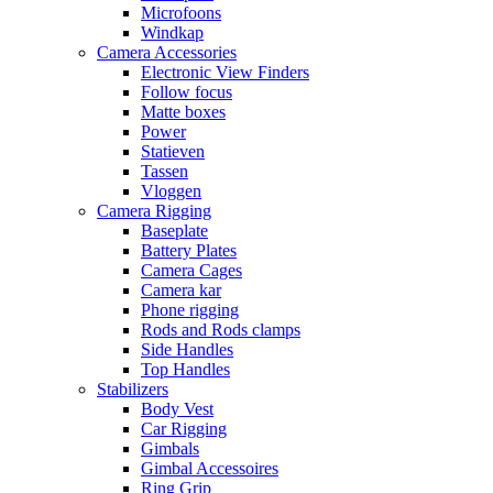
Microfoons
Windkap
Camera Accessories
Electronic View Finders
Follow focus
Matte boxes
Power
Statieven
Tassen
Vloggen
Camera Rigging
Baseplate
Battery Plates
Camera Cages
Camera kar
Phone rigging
Rods and Rods clamps
Side Handles
Top Handles
Stabilizers
Body Vest
Car Rigging
Gimbals
Gimbal Accessoires
Ring Grip