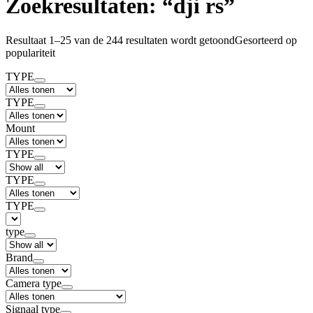
Zoekresultaten: “dji rs”
Resultaat 1–25 van de 244 resultaten wordt getoond
Gesorteerd op
populariteit
TYPE
TYPE
Mount
TYPE
TYPE
TYPE
type
Brand
Camera type
Signaal type