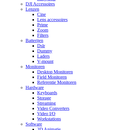
DJI Accessoires
Lenzen
Cine
Lens accessoires
Prime
Zoom
Filters
Batterijen
Dslr
Dummy
Laders
V-mount
Monitoren
Desktop Monitoren
Field Monitoren
Referentie Monitoren
Hardware
Keyboards
Storage
Streaming
Video Converters
Video I/O
Workstations
Software
3D Animatie