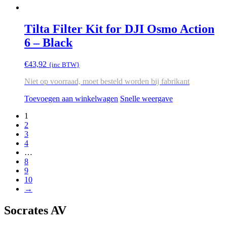
Tilta Filter Kit for DJI Osmo Action
6 – Black
€
43,92
{inc BTW}
Niet op voorraad, moet besteld worden bij fabrikant
Toevoegen aan winkelwagen
Snelle weergave
1
2
3
4
…
8
9
10
→
Socrates AV