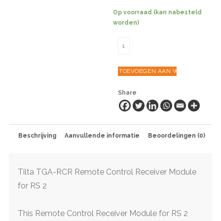
Op voorraad (kan nabesteld
worden)
Tilta
TGA-
RCR
TOEVOEGEN AAN WINKELWAGEN
Remote
Control
Share
Receiver
Module
for
RS
2
Beschrijving
Aanvullende informatie
Beoordelingen (0)
aantal
Tilta TGA-RCR Remote Control Receiver Module
for RS 2
This Remote Control Receiver Module for RS 2