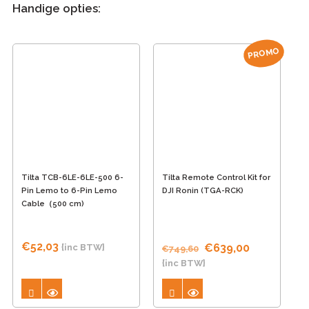
Handige opties:
PROMO
Tilta TCB-6LE-6LE-500 6-
Tilta Remote Control Kit for
Pin Lemo to 6-Pin Lemo
DJI Ronin (TGA-RCK)
Cable（500 cm)
€
52,03
Oorspronkelijke
Huidige
€
639,00
{inc BTW}
€
749,60
prijs
prijs
{inc BTW}
was:
is:
€749,60.
€639,00.