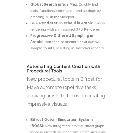
Global Search in 3ds Max
: Quickly find
tools, functions, commands, and settings by
pressing “x” in the viewport.
GPU Renderer Overhaul in Arnold
: Faster
rendering with an improved GPU Renderer.
Progressive Dithered Sampling in
Arnold
: Better noise distribution at low AA
sample counts, resulting in smoother renders.
Automating Content Creation with
Procedural Tools
New procedural tools in Bifrost for
Maya automate repetitive tasks,
allowing artists to focus on creating
impressive visuals:
Bifrost Ocean Simulation System
(BOSS):
Now integrated into the Bifrost graph
for easy procedural ocean simulation, including