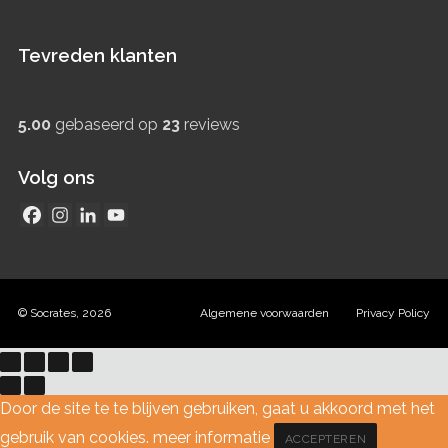
Tevreden klanten
5.00
gebaseerd op
23
reviews
Volg ons
© Socrates, 2026
Algemene voorwaarden
Privacy Policy
Door de site te te blijven gebruiken, gaat u akkoord met het
gebruik van cookies.
meer informatie
ACCEPTEREN