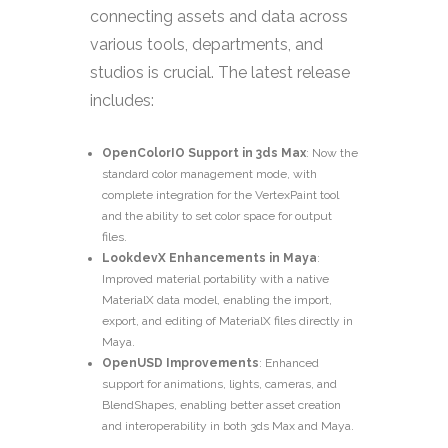
connecting assets and data across
various tools, departments, and
studios is crucial. The latest release
includes:
OpenColorIO Support in 3ds Max
: Now the
standard color management mode, with
complete integration for the VertexPaint tool
and the ability to set color space for output
files.
LookdevX Enhancements in Maya
:
Improved material portability with a native
MaterialX data model, enabling the import,
export, and editing of MaterialX files directly in
Maya.
OpenUSD Improvements
: Enhanced
support for animations, lights, cameras, and
BlendShapes, enabling better asset creation
and interoperability in both 3ds Max and Maya.