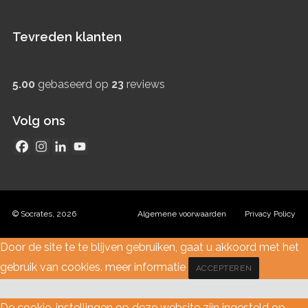
Tevreden klanten
5.00
gebaseerd op
23
reviews
Volg ons
© Socrates, 2026
Algemene voorwaarden
Privacy Policy
Door de site te te blijven gebruiken, gaat u akkoord met het
gebruik van cookies.
meer informatie
ACCEPTEREN
De cookie-instellingen op deze website zijn ingesteld op