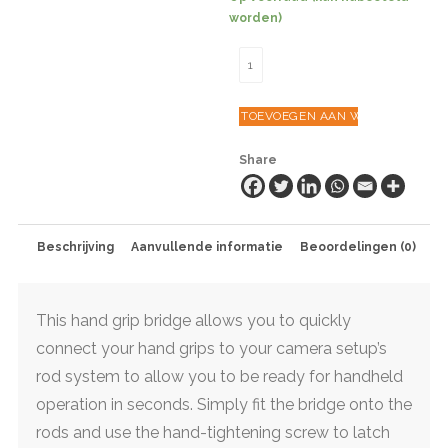
worden)
Tilta
WLC-
T03-
TOEVOEGEN AAN WINKELWAGEN
BR-
15
Share
Nucleus-
M
Quick
Release
aantal
Beschrijving
Aanvullende informatie
Beoordelingen (0)
This hand grip bridge allows you to quickly
connect your hand grips to your camera setup’s
rod system to allow you to be ready for handheld
operation in seconds. Simply fit the bridge onto the
rods and use the hand-tightening screw to latch