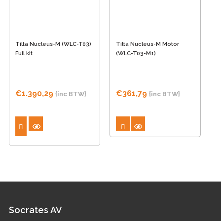
Tilta Nucleus-M (WLC-T03)
Tilta Nucleus-M Motor
Full kit
(WLC-T03-M1)
€
1.390,29
€
361,79
{inc BTW}
{inc BTW}
Socrates AV