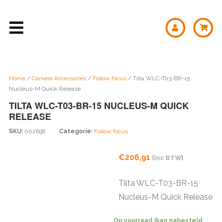
Home
/
Camera Accessories
/
Follow focus
/ Tilta WLC-T03-BR-15
Nucleus-M Quick Release
TILTA WLC-T03-BR-15 NUCLEUS-M QUICK
RELEASE
SKU:
002698
Categorie:
Follow focus
€
206,91
{inc BTW}
Tilta WLC-T03-BR-15
Nucleus-M Quick Release
Op voorraad (kan nabesteld