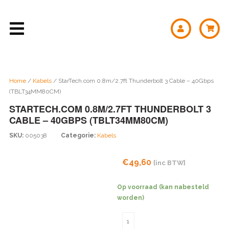
Home
/
Kabels
/ StarTech.com 0.8m/2.7ft Thunderbolt 3 Cable – 40Gbps
(TBLT34MM80CM)
STARTECH.COM 0.8M/2.7FT THUNDERBOLT 3
CABLE – 40GBPS (TBLT34MM80CM)
SKU:
005038
Categorie:
Kabels
€
49,60
{inc BTW}
Op voorraad (kan nabesteld
worden)
StarTech.com
0.8m/2.7ft