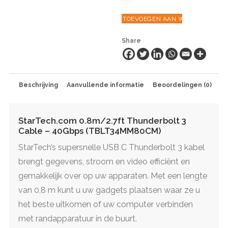
Thunderbolt
TOEVOEGEN AAN WINKELWAGEN
3
Cable
Share
-
40Gbps
(TBLT34MM80CM)
aantal
Beschrijving
Aanvullende informatie
Beoordelingen (0)
StarTech.com 0.8m/2.7ft Thunderbolt 3
Cable – 40Gbps (TBLT34MM80CM)
StarTech’s supersnelle USB C Thunderbolt 3 kabel
brengt gegevens, stroom en video efficiënt en
gemakkelijk over op uw apparaten. Met een lengte
van 0,8 m kunt u uw gadgets plaatsen waar ze u
het beste uitkomen of uw computer verbinden
met randapparatuur in de buurt.