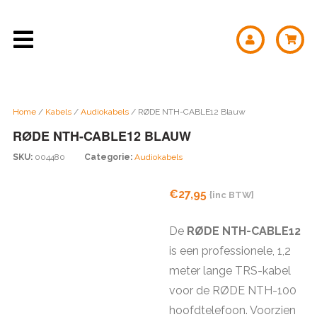
Home
/
Kabels
/
Audiokabels
/ RØDE NTH-CABLE12 Blauw
RØDE NTH-CABLE12 BLAUW
SKU:
004480
Categorie:
Audiokabels
€
27,95
{inc BTW}
De
RØDE NTH-CABLE12
is een professionele, 1,2
meter lange TRS-kabel
voor de RØDE NTH-100
hoofdtelefoon. Voorzien