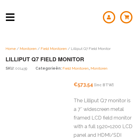
Home
/
Monitoren
/
Field Monitoren
/ Lilliput Q7 Field Monitor
LILLIPUT Q7 FIELD MONITOR
SKU:
001439
Categorieën:
Field Monitoren
,
Monitoren
€
573,54
{inc BTW}
The Lilliput Q7 monitor is
a 7″ widescreen metal
framed LCD field monitor
with a full 1920×1200 LCD
panel and HDMI/SDI