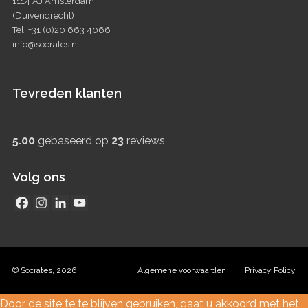
1114 AJ Amsterdam
(Duivendrecht)
Tel: +31 (0)20 663 4066
info@socrates.nl
Tevreden klanten
5.00
gebaseerd op
23
reviews
Volg ons
© Socrates, 2026
Algemene voorwaarden
Privacy Policy
Door de site te te blijven gebruiken, gaat u akkoord met het