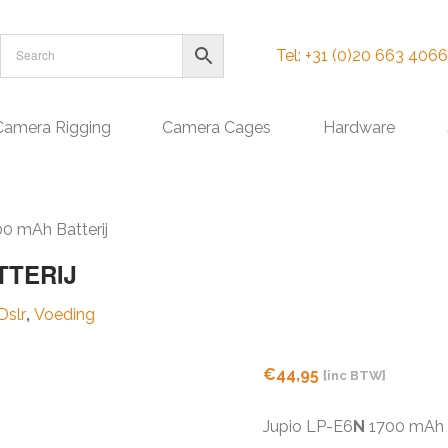
Tel: +31 (0)20 663 4066
Camera Rigging
Camera Cages
Hardware
0 mAh Batterij
TTERIJ
Dslr
,
Voeding
€
44,95
{inc BTW}
Jupio LP-E6
N
1700 mAh B