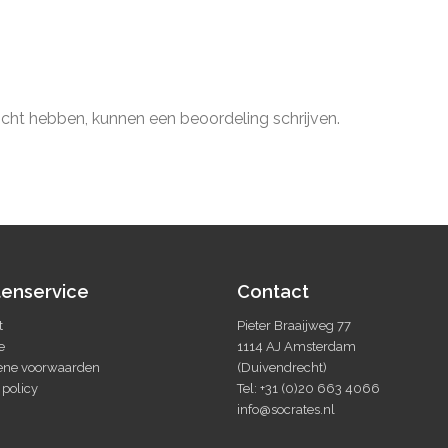
ocht hebben, kunnen een beoordeling schrijven.
tenservice
Contact
t
Pieter Braaijweg 77
e
1114 AJ Amsterdam
ne voorwaarden
(Duivendrecht)
 policy
Tel: +31 (0)20 663 4066
info@socrates.nl