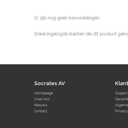
Er zijn nog geen beoordelingen.
Enkel ingelogde klanten die dit product gek
Socrates AV
Klan
Homepage
Suppor
Over ons
Garanti
Nieuws
Algeme
Contact
Privacy