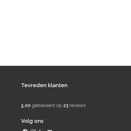
Tevreden klanten
5.00
gebaseerd op
23
reviews
Volg ons