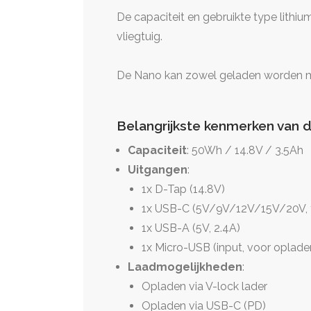
De capaciteit en gebruikte type lith
vliegtuig.
De Nano kan zowel geladen worden mi
Belangrijkste kenmerken van 
Capaciteit
: 50Wh / 14.8V / 3.5Ah
Uitgangen
:
1x D-Tap (14.8V)
1x USB-C (5V/9V/12V/15V/20V, 
1x USB-A (5V, 2.4A)
1x Micro-USB (input, voor oplade
Laadmogelijkheden
:
Opladen via V-lock lader
Opladen via USB-C (PD)