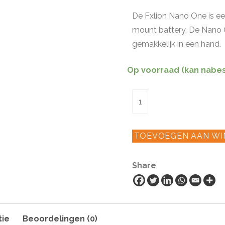
De Fxlion Nano One is ee
mount battery. De Nano 
gemakkelijk in een hand.
Op voorraad (kan nabe
Fxlion
Nano
One
TOEVOEGEN AAN W
50WH
V-
Share
mount
Battery
aantal
tie
Beoordelingen (0)