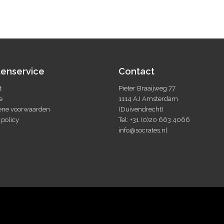
tenservice
Contact
t
Pieter Braaijweg 77
e
1114 AJ Amsterdam
ne voorwaarden
(Duivendrecht)
 policy
Tel: +31 (0)20 663 4066
info@socrates.nl