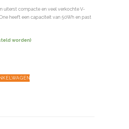
n uiterst compacte en veel verkochte V-
One heeft een capaciteit van 50Wh en past
steld worden)
INKELWAGEN