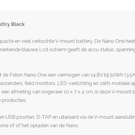
ttry Black
mpacte en veel verkochte V-mount battery. De Nano One heef
enmerkende blauwe Lcd-scherm geeft de accu status, spannin
 de Fxlion Nano One een vermogen van 14.8V bij 50Wh (3.5A
eozenders, field monitors, LED-verlichting en zelfs mobiele
 een afmeting van ongeveer 10 x 7 x 4 cm, is deze V-mount ba
e producties.
pen USB poorten, D-TAP en uiteraard via de V-mount aansluit
one of of het opladen van de Nano.