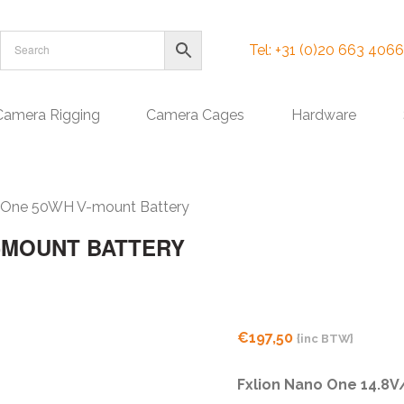
Tel: +31 (0)20 663 4066
Camera Rigging
Camera Cages
Hardware
 One 50WH V-mount Battery
-MOUNT BATTERY
€
197,50
{inc BTW}
Fxlion Nano One 14.8