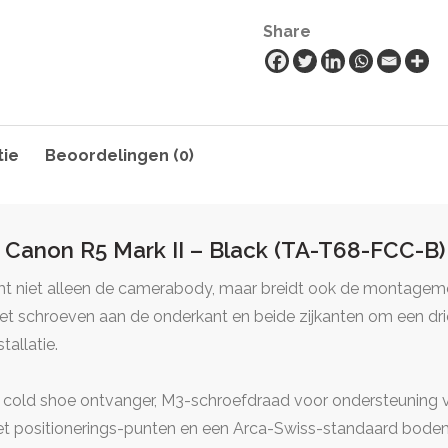
Share
tie
Beoordelingen (0)
r Canon R5 Mark II – Black (TA-T68-FCC-B)
 niet alleen de camerabody, maar breidt ook de montagemo
 met schroeven aan de onderkant en beide zijkanten om een d
tallatie.
en cold shoe ontvanger, M3-schroefdraad voor ondersteuning
t positionerings-punten en een Arca-Swiss-standaard bodem