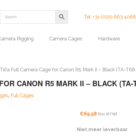
Tel: +31 (0)20 663 4066
Camera Rigging
Camera Cages
Hardware
Tilta Full Camera Cage for Canon R5 Mark II – Black (TA-T6
OR CANON R5 MARK II – BLACK (TA-T
ges
,
Full Cages
€
69,58
{inc BTW}
Niet meer leverbaar