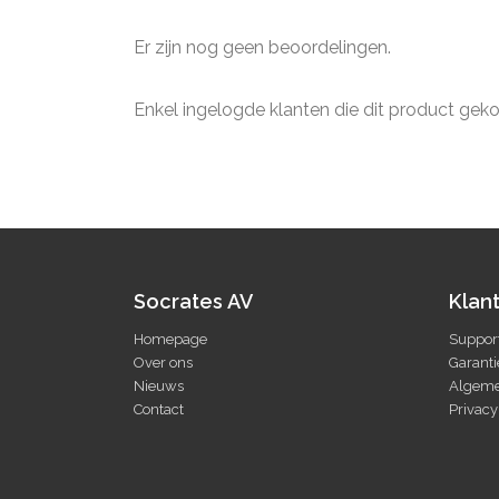
Er zijn nog geen beoordelingen.
Enkel ingelogde klanten die dit product gek
Socrates AV
Klan
Homepage
Suppor
Over ons
Garanti
Nieuws
Algeme
Contact
Privacy