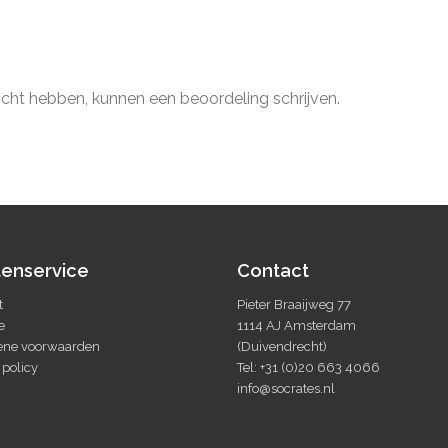
ocht hebben, kunnen een beoordeling schrijven.
tenservice
Contact
t
Pieter Braaijweg 77
e
1114 AJ Amsterdam
ne voorwaarden
(Duivendrecht)
 policy
Tel: +31 (0)20 663 4066
info@socrates.nl