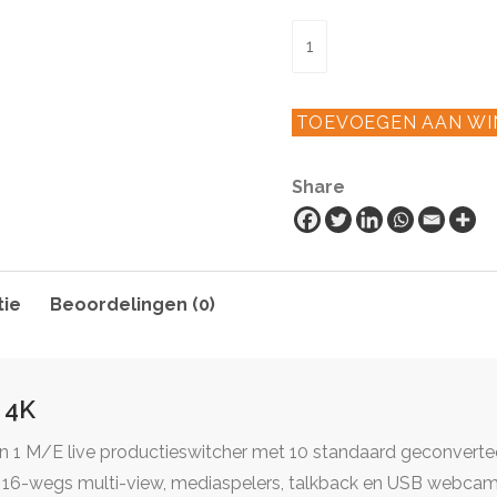
Atem
1
M/E
TOEVOEGEN AAN W
Constellation
4K
Share
aantal
tie
Beoordelingen (0)
 4K
n 1 M/E live productieswitcher met 10 standaard geconverte
n 16-wegs multi-view, mediaspelers, talkback en USB webcam