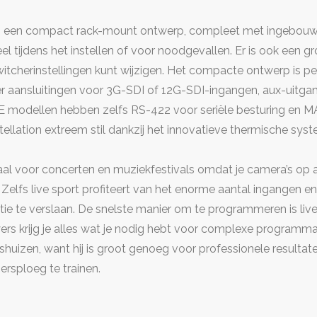
n een compact rack-mount ontwerp, compleet met ingebouwd
l tijdens het instellen of voor noodgevallen. Er is ook een 
tcherinstellingen kunt wijzigen. Het compacte ontwerp is pe
r aansluitingen voor 3G-SDI of 12G-SDI-ingangen, aux-uitga
 modellen hebben zelfs RS-422 voor seriële besturing en MAD
llation extreem stil dankzij het innovatieve thermische syst
aal voor concerten en muziekfestivals omdat je camera’s op 
 Zelfs live sport profiteert van het enorme aantal ingangen
 te verslaan. De snelste manier om te programmeren is live.
 krijg je alles wat je nodig hebt voor complexe programma
uizen, want hij is groot genoeg voor professionele resultaten
gersploeg te trainen.