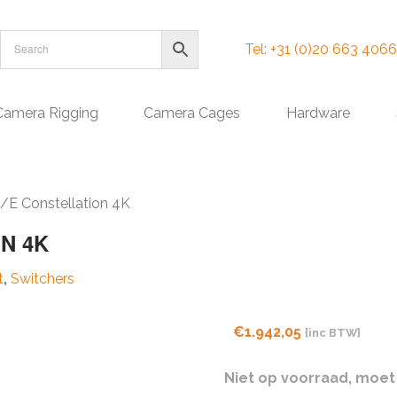
Tel: +31 (0)20 663 4066
Camera Rigging
Camera Cages
Hardware
/E Constellation 4K
N 4K
t
,
Switchers
€
1.942,05
{inc BTW}
Niet op voorraad, moet 