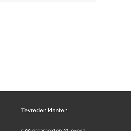
Tevreden klanten
5.00
gebaseerd op
23
reviews