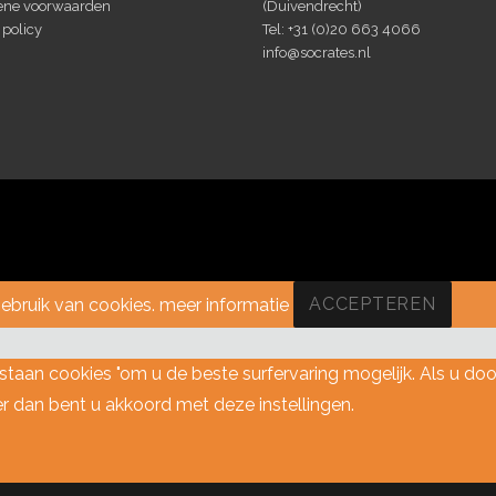
ne voorwaarden
(Duivendrecht)
 policy
Tel: +31 (0)20 663 4066
info@socrates.nl
gebruik van cookies.
meer informatie
ACCEPTEREN
estaan cookies "om u de beste surfervaring mogelijk. Als u d
er dan bent u akkoord met deze instellingen.