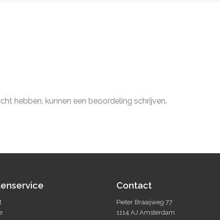
ocht hebben, kunnen een beoordeling schrijven.
tenservice
Contact
t
Pieter Braaijweg 77
e
1114 AJ Amsterdam