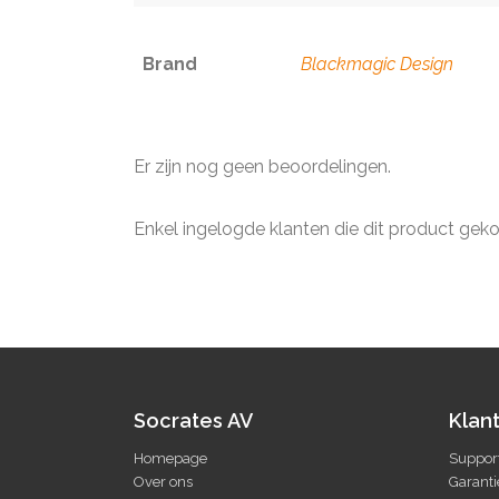
Brand
Blackmagic Design
Er zijn nog geen beoordelingen.
Enkel ingelogde klanten die dit product gek
Socrates AV
Klan
Homepage
Suppor
Over ons
Garanti