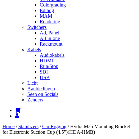
Colorgrading
Editing
MAM
Rendering
Switchers
Ad, Panel
All-in-one
Rackmount
Kabels
Audiokabels
HDMI
Run/Stop
SDI
USB
Licht
Aanbiedingen
Seen on Socials
Zenders
Home
/
Stabilizers
/
Car Rigging
/ Hydra M25 Mounting Bracket
for Electronic Suction Cup (4.5″)(HDA-HMB)