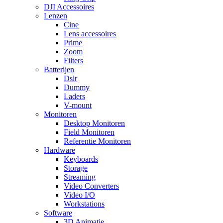
DJI Accessoires
Lenzen
Cine
Lens accessoires
Prime
Zoom
Filters
Batterijen
Dslr
Dummy
Laders
V-mount
Monitoren
Desktop Monitoren
Field Monitoren
Referentie Monitoren
Hardware
Keyboards
Storage
Streaming
Video Converters
Video I/O
Workstations
Software
3D Animatie