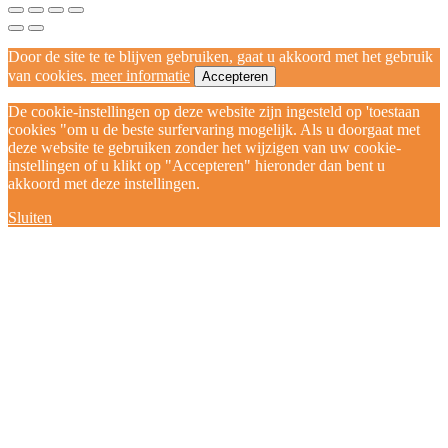
Door de site te te blijven gebruiken, gaat u akkoord met het gebruik
van cookies.
meer informatie
Accepteren
De cookie-instellingen op deze website zijn ingesteld op 'toestaan
cookies "om u de beste surfervaring mogelijk. Als u doorgaat met
deze website te gebruiken zonder het wijzigen van uw cookie-
instellingen of u klikt op "Accepteren" hieronder dan bent u
akkoord met deze instellingen.
Sluiten