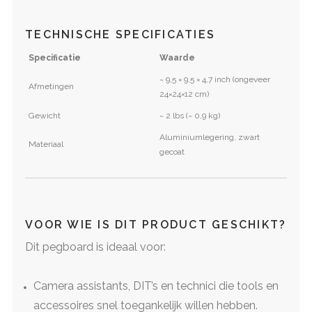
TECHNISCHE SPECIFICATIES
Specificatie
Waarde
~ 9,5 × 9,5 × 4,7 inch (ongeveer
Afmetingen
24×24×12 cm)
Gewicht
~ 2 lbs (~ 0,9 kg)
Aluminiumlegering, zwart
Materiaal
gecoat
VOOR WIE IS DIT PRODUCT GESCHIKT?
Dit pegboard is ideaal voor:
Camera assistants, DIT’s en technici die tools en
accessoires snel toegankelijk willen hebben.