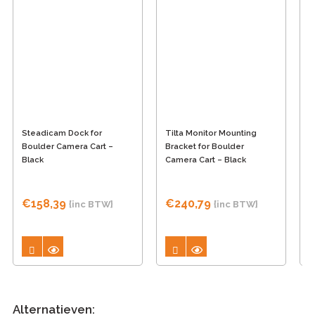
Steadicam Dock for
Tilta Monitor Mounting
T
Boulder Camera Cart –
Bracket for Boulder
E
Black
Camera Cart – Black
B
B
€
158,39
€
240,79
{inc BTW}
{inc BTW}
Alternatieven: