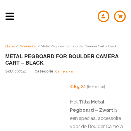
Home
/
Camera kar
/ Metal Pegboard for Boulder Camera Cart – Black
METAL PEGBOARD FOR BOULDER CAMERA
CART – BLACK
SKU:
007248
Categorie:
Camera kar
€
65,22
{inc BTW}
Het
Tilta Metal
Pegboard – Zwart
is
een speciaal accessoire
voor de Boulder Camera