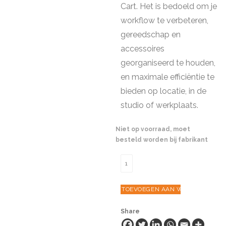
Cart. Het is bedoeld om je
workflow te verbeteren,
gereedschap en
accessoires
georganiseerd te houden,
en maximale efficiëntie te
bieden op locatie, in de
studio of werkplaats.
Niet op voorraad, moet
besteld worden bij fabrikant
Metal
Pegboard
for
TOEVOEGEN AAN WINKELWAGEN
Boulder
Camera
Share
Cart
-