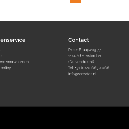
tenservice
Contact
t
Pieter Braaijweg 77
e
1114 AJ Amsterdam
ne voorwaarden
(Duivendrecht)
 policy
Tel: +31 (0)20 663 4066
info@socrates.nl