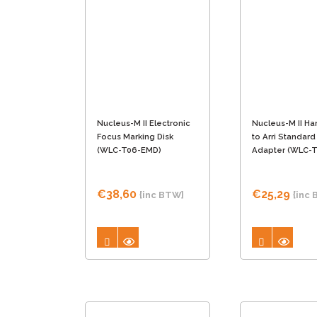
Nucleus-M II Electronic
Nucleus-M II Ha
Focus Marking Disk
to Arri Standar
(WLC-T06-EMD)
Adapter (WLC-
€
38,60
€
25,29
{inc BTW}
{inc