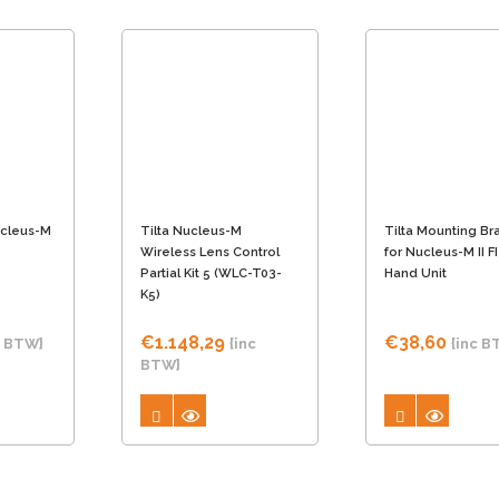
cleus-M
Tilta Nucleus-M
Tilta Mounting Br
Wireless Lens Control
for Nucleus-M II F
Partial Kit 5 (WLC-T03-
Hand Unit
K5)
€
1.148,29
€
38,60
c BTW}
{inc
{inc B
BTW}