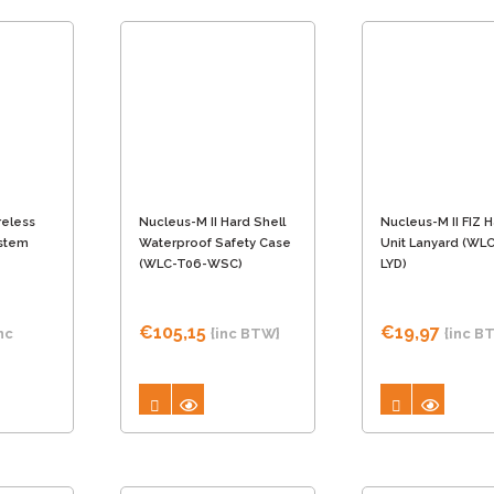
reless
Nucleus-M II Hard Shell
Nucleus-M II FIZ 
ystem
Waterproof Safety Case
Unit Lanyard (WL
(WLC-T06-WSC)
LYD)
€
105,15
€
19,97
nc
{inc BTW}
{inc B