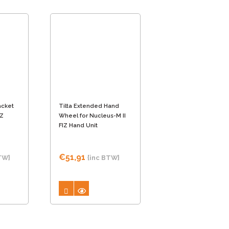
acket
Tilta Extended Hand
IZ
Wheel for Nucleus-M II
FIZ Hand Unit
€
51,91
TW}
{inc BTW}