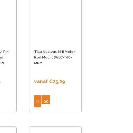
 7-Pin
Tilta Nucleus-M II Motor
on
Rod Mount (WLC-T06-
7P)
MRM)
9
vanaf
€
25,29
Dit
product
heeft
meerdere
variaties.