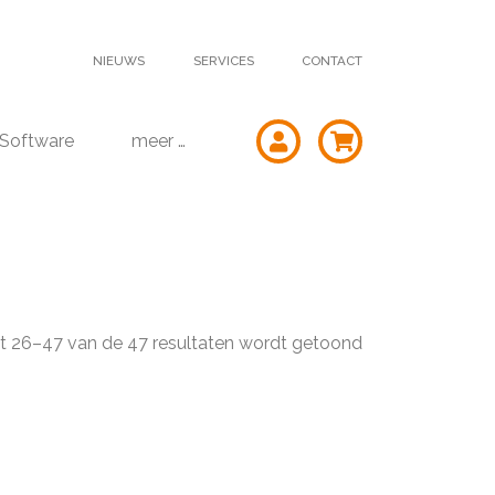
NIEUWS
SERVICES
CONTACT
Software
meer …
t 26–47 van de 47 resultaten wordt getoond
Gesorteerd
op
populariteit