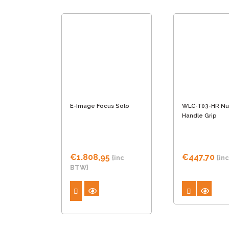
E-Image Focus Solo
WLC-T03-HR Nu
Handle Grip
€
1.808,95
€
447,70
{inc
{in
BTW}