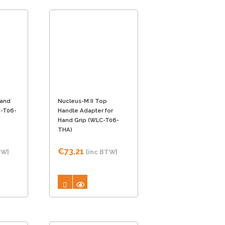
Hand
Nucleus-M II Top
C-T06-
Handle Adapter for
Hand Grip (WLC-T06-
THA)
€
73,21
TW}
{inc BTW}