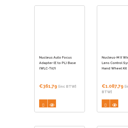
Nucleus Auto Focus
Nucleus-M II Wi
Adapter (E to PL) Base
Lens Control S
(WLC-T07)
Hand Wheel Kit
€
361,79
€
1.087,79
{inc BTW}
{i
BTW}