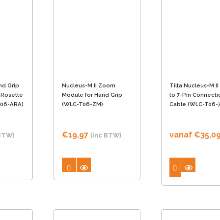
nd Grip
Nucleus-M II Zoom
Tilta Nucleus-M II
d Rosette
Module for Hand Grip
to 7-Pin Connecti
T06-ARA)
(WLC-T06-ZM)
Cable (WLC-T06-
€
19,97
vanaf
€
35,0
 BTW}
{inc BTW}
Dit
product
heeft
meerdere
variaties.