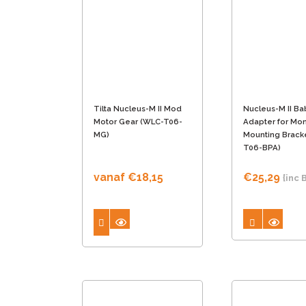
Tilta Nucleus-M II Mod
Nucleus-M II Ba
Motor Gear (WLC-T06-
Adapter for Mon
MG)
Mounting Brack
T06-BPA)
vanaf
€
18,15
€
25,29
{inc
Dit
product
heeft
meerdere
variaties.