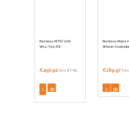
Deze
optie
kan
gekozen
worden
Nucleus-M FIZ Unit
Nucleus-Nano 
op
WLC-T03-FIZ
Wheel Controlle
de
productpagina
€
497,92
€
189,97
{inc BTW}
{in