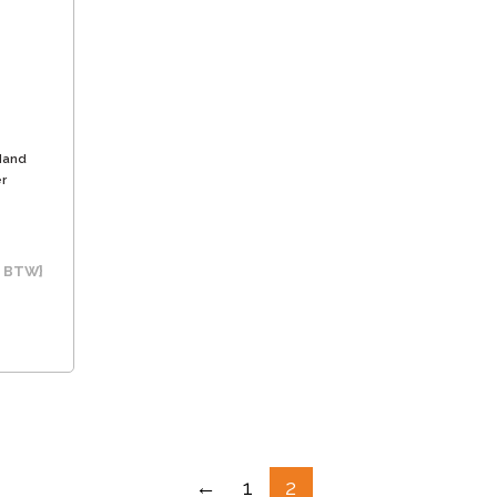
Hand
r
c BTW}
←
1
2