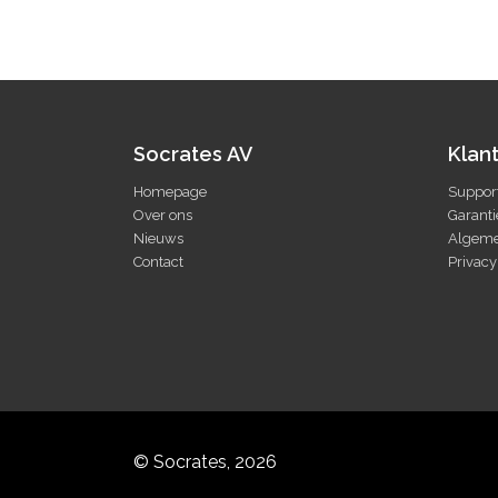
Socrates AV
Klan
Homepage
Suppor
Over ons
Garanti
Nieuws
Algeme
Contact
Privacy
© Socrates, 2026