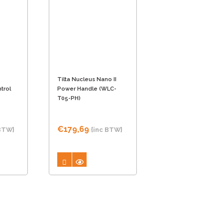
Deze
optie
kan
gekozen
worden
Tilta Nucleus Nano II
op
trol
Power Handle (WLC-
de
T05-PH)
gina
productpagina
€
179,69
 BTW}
{inc BTW}