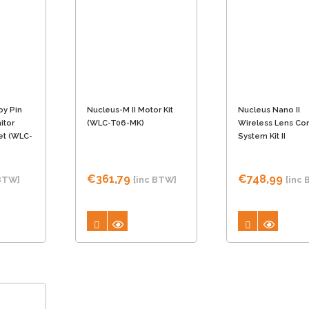
Deze
optie
kan
gekozen
worden
by Pin
Nucleus-M II Motor Kit
Nucleus Nano II
op
itor
(WLC-T06-MK)
Wireless Lens Con
de
et (WLC-
System Kit II
productpa
€
361,79
€
748,99
 BTW}
{inc BTW}
{inc