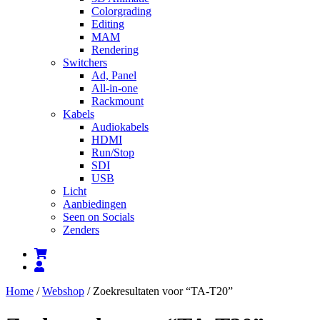
Colorgrading
Editing
MAM
Rendering
Switchers
Ad, Panel
All-in-one
Rackmount
Kabels
Audiokabels
HDMI
Run/Stop
SDI
USB
Licht
Aanbiedingen
Seen on Socials
Zenders
Home
/
Webshop
/ Zoekresultaten voor “TA-T20”