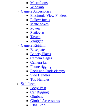
Microfoons
Windkap
Camera Accessories
Electronic View Finders
Follow focus
Matte boxes
Power
Statieven
Tassen
Vloggen
Camera Rigging
Baseplate
Battery Plates
Camera Cages
Camera kar
Phone rigging
Rods and Rods clamps
Side Handles
Top Handles
Stabilizers
Body Vest
Car Rigging
Gimbals
Gimbal Accessoires
Ring Grip