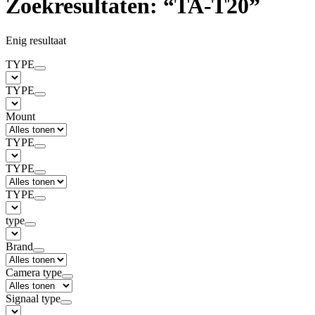
Zoekresultaten: “TA-T20”
Enig resultaat
TYPE
TYPE
Mount
TYPE
TYPE
TYPE
type
Brand
Camera type
Signaal type