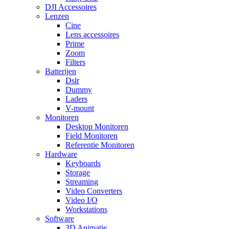
DJI Accessoires
Lenzen
Cine
Lens accessoires
Prime
Zoom
Filters
Batterijen
Dslr
Dummy
Laders
V-mount
Monitoren
Desktop Monitoren
Field Monitoren
Referentie Monitoren
Hardware
Keyboards
Storage
Streaming
Video Converters
Video I/O
Workstations
Software
3D Animatie